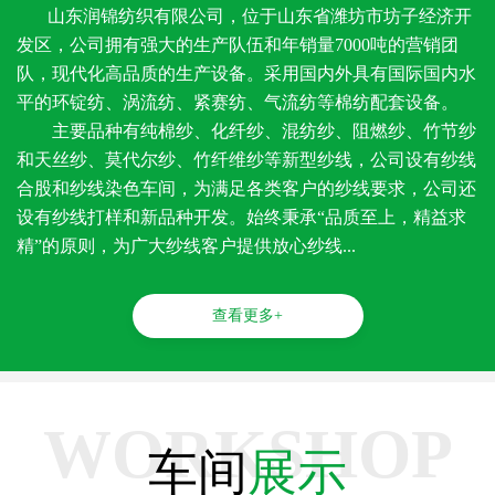
山东润锦纺织有限公司，位于山东省潍坊市坊子经济开
发区，公司拥有强大的生产队伍和年销量7000吨的营销团
队，现代化高品质的生产设备。采用国内外具有国际国内水
平的环锭纺、涡流纺、紧赛纺、气流纺等棉纺配套设备。
主要品种有纯棉纱、化纤纱、混纺纱、阻燃纱、竹节纱
和天丝纱、莫代尔纱、竹纤维纱等新型纱线，公司设有纱线
合股和纱线染色车间，为满足各类客户的纱线要求，公司还
设有纱线打样和新品种开发。始终秉承“品质至上，精益求
精”的原则，为广大纱线客户提供放心纱线...
查看更多+
WORKSHOP
车间
展示