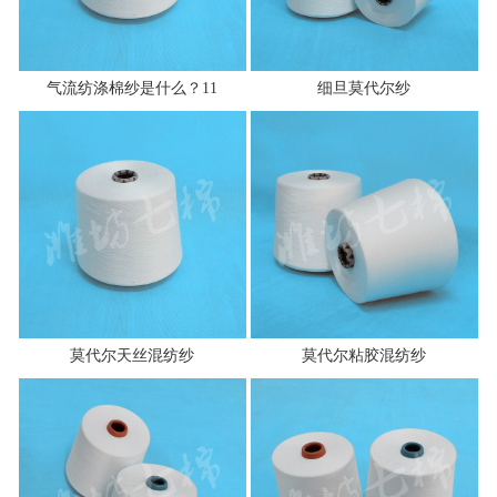
气流纺涤棉纱是什么？11
细旦莫代尔纱
莫代尔天丝混纺纱
莫代尔粘胶混纺纱