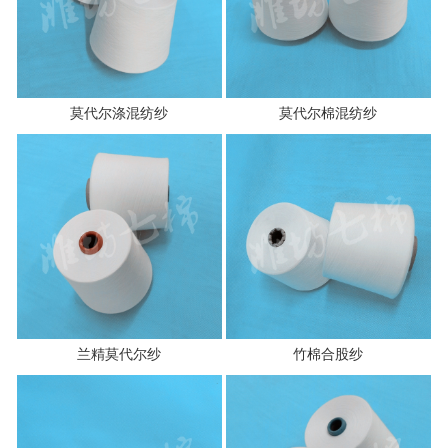
莫代尔涤混纺纱
莫代尔棉混纺纱
兰精莫代尔纱
竹棉合股纱