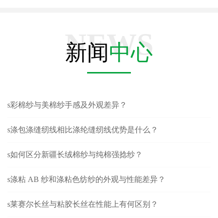
NEWS
新闻
中心
s彩棉纱与美棉纱手感及外观差异？
s涤包涤缝纫线相比涤纶缝纫线优势是什么？
s如何区分新疆长绒棉纱与纯棉强捻纱？
s涤粘 AB 纱和涤粘色纺纱的外观与性能差异？
s莱赛尔长丝与粘胶长丝在性能上有何区别？