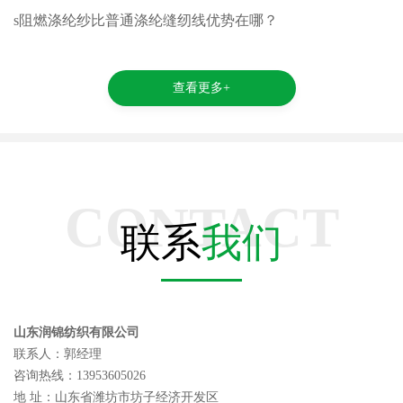
s阻燃涤纶纱比普通涤纶缝纫线优势在哪？
查看更多+
CONTACT
联系
我们
山东润锦纺织有限公司
联系人：郭经理
咨询热线：13953605026
地 址：山东省潍坊市坊子经济开发区