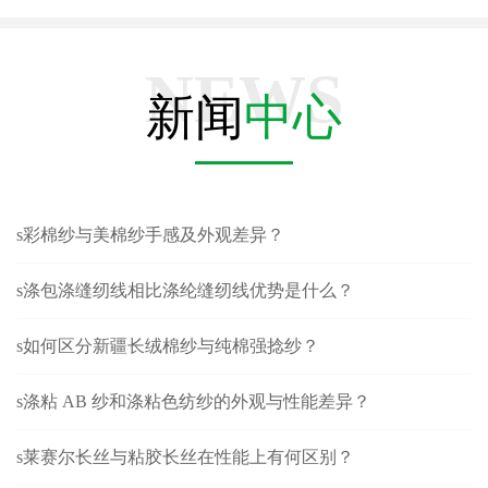
NEWS
新闻
中心
s彩棉纱与美棉纱手感及外观差异？
s涤包涤缝纫线相比涤纶缝纫线优势是什么？
s如何区分新疆长绒棉纱与纯棉强捻纱？
s涤粘 AB 纱和涤粘色纺纱的外观与性能差异？
s莱赛尔长丝与粘胶长丝在性能上有何区别？