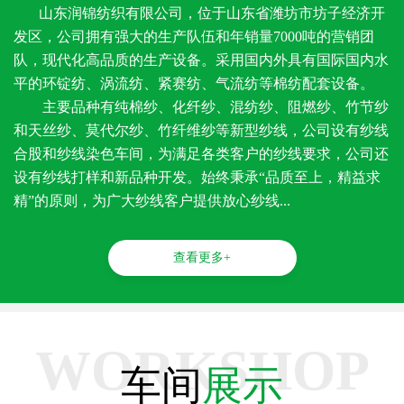
山东润锦纺织有限公司，位于山东省潍坊市坊子经济开
发区，公司拥有强大的生产队伍和年销量7000吨的营销团
队，现代化高品质的生产设备。采用国内外具有国际国内水
平的环锭纺、涡流纺、紧赛纺、气流纺等棉纺配套设备。
主要品种有纯棉纱、化纤纱、混纺纱、阻燃纱、竹节纱
和天丝纱、莫代尔纱、竹纤维纱等新型纱线，公司设有纱线
合股和纱线染色车间，为满足各类客户的纱线要求，公司还
设有纱线打样和新品种开发。始终秉承“品质至上，精益求
精”的原则，为广大纱线客户提供放心纱线...
查看更多+
WORKSHOP
车间
展示