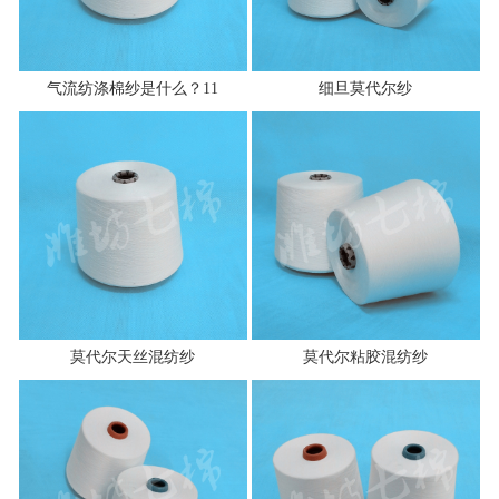
气流纺涤棉纱是什么？11
细旦莫代尔纱
莫代尔天丝混纺纱
莫代尔粘胶混纺纱