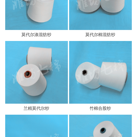
莫代尔涤混纺纱
莫代尔棉混纺纱
兰精莫代尔纱
竹棉合股纱