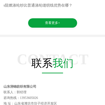
s阻燃涤纶纱比普通涤纶缝纫线优势在哪？
查看更多+
CONTACT
联系
我们
山东润锦纺织有限公司
联系人：郭经理
咨询热线：13953605026
地 址：山东省潍坊市坊子经济开发区