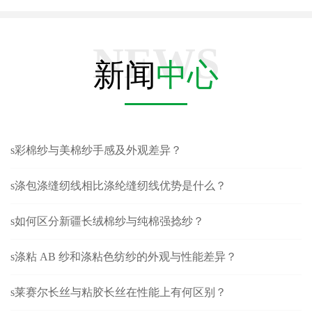
NEWS
新闻
中心
s彩棉纱与美棉纱手感及外观差异？
s涤包涤缝纫线相比涤纶缝纫线优势是什么？
s如何区分新疆长绒棉纱与纯棉强捻纱？
s涤粘 AB 纱和涤粘色纺纱的外观与性能差异？
s莱赛尔长丝与粘胶长丝在性能上有何区别？