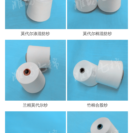
莫代尔涤混纺纱
莫代尔棉混纺纱
兰精莫代尔纱
竹棉合股纱