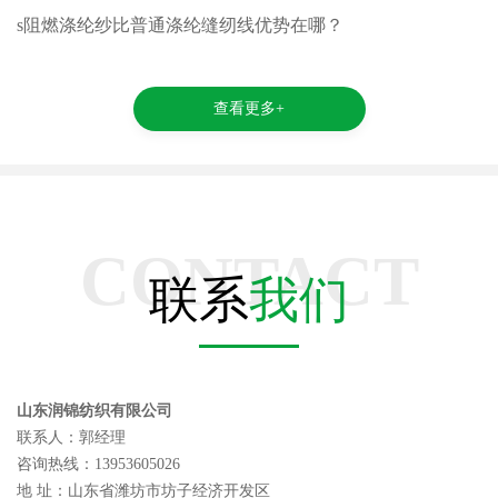
s阻燃涤纶纱比普通涤纶缝纫线优势在哪？
查看更多+
CONTACT
联系
我们
山东润锦纺织有限公司
联系人：郭经理
咨询热线：13953605026
地 址：山东省潍坊市坊子经济开发区