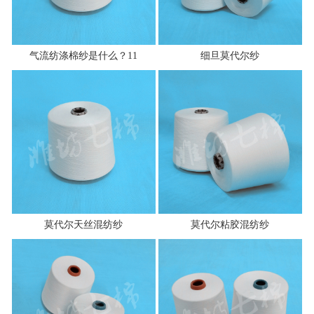
气流纺涤棉纱是什么？11
细旦莫代尔纱
莫代尔天丝混纺纱
莫代尔粘胶混纺纱