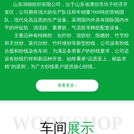
山东润锦纺织有限公司，位于山东省潍坊市坊子经济开
发区，公司拥有强大的生产队伍和年销量7000吨的营销团
队，现代化高品质的生产设备。采用国内外具有国际国内水
平的环锭纺、涡流纺、紧赛纺、气流纺等棉纺配套设备。
主要品种有纯棉纱、化纤纱、混纺纱、阻燃纱、竹节纱
和天丝纱、莫代尔纱、竹纤维纱等新型纱线，公司设有纱线
合股和纱线染色车间，为满足各类客户的纱线要求，公司还
设有纱线打样和新品种开发。始终秉承“品质至上，精益求
精”的原则，为广大纱线客户提供放心纱线...
查看更多+
WORKSHOP
车间
展示