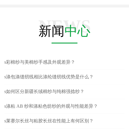
NEWS
新闻
中心
s彩棉纱与美棉纱手感及外观差异？
s涤包涤缝纫线相比涤纶缝纫线优势是什么？
s如何区分新疆长绒棉纱与纯棉强捻纱？
s涤粘 AB 纱和涤粘色纺纱的外观与性能差异？
s莱赛尔长丝与粘胶长丝在性能上有何区别？