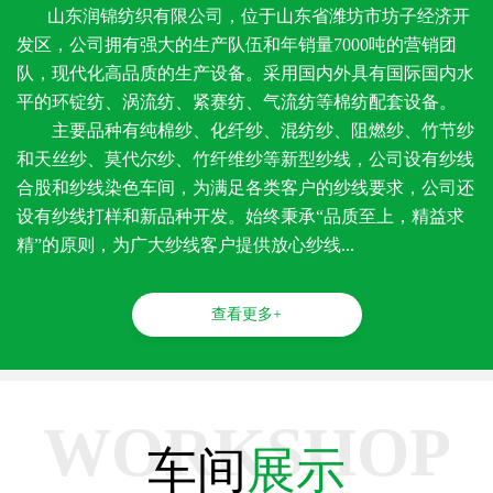
山东润锦纺织有限公司，位于山东省潍坊市坊子经济开
发区，公司拥有强大的生产队伍和年销量7000吨的营销团
队，现代化高品质的生产设备。采用国内外具有国际国内水
平的环锭纺、涡流纺、紧赛纺、气流纺等棉纺配套设备。
主要品种有纯棉纱、化纤纱、混纺纱、阻燃纱、竹节纱
和天丝纱、莫代尔纱、竹纤维纱等新型纱线，公司设有纱线
合股和纱线染色车间，为满足各类客户的纱线要求，公司还
设有纱线打样和新品种开发。始终秉承“品质至上，精益求
精”的原则，为广大纱线客户提供放心纱线...
查看更多+
WORKSHOP
车间
展示