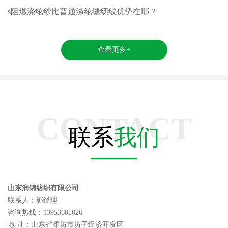
s阻燃涤纶纱比普通涤纶缝纫线优势在哪？
查看更多+
CONTACT
联系
我们
山东润锦纺织有限公司
联系人：郭经理
咨询热线：13953605026
地 址：山东省潍坊市坊子经济开发区