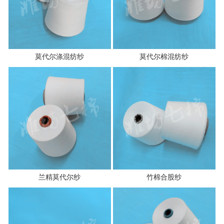
莫代尔涤混纺纱
莫代尔棉混纺纱
兰精莫代尔纱
竹棉合股纱