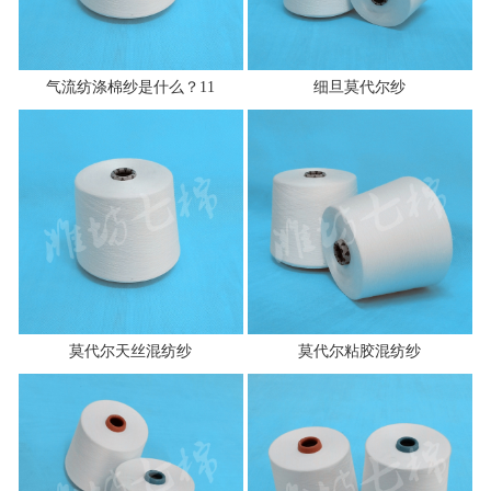
气流纺涤棉纱是什么？11
细旦莫代尔纱
莫代尔天丝混纺纱
莫代尔粘胶混纺纱