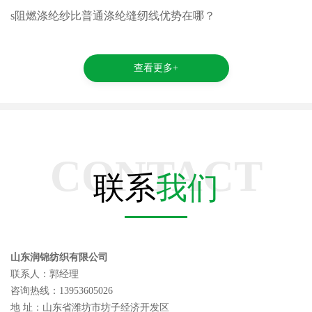
s阻燃涤纶纱比普通涤纶缝纫线优势在哪？
查看更多+
CONTACT
联系
我们
山东润锦纺织有限公司
联系人：郭经理
咨询热线：13953605026
地 址：山东省潍坊市坊子经济开发区