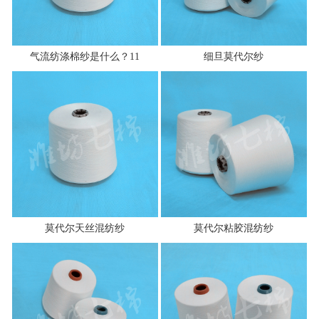
气流纺涤棉纱是什么？11
细旦莫代尔纱
莫代尔天丝混纺纱
莫代尔粘胶混纺纱