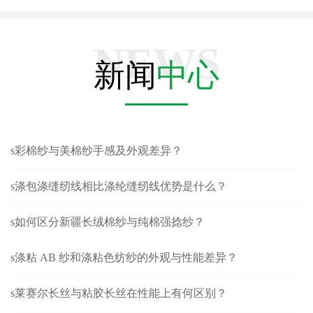
NEWS
新闻
中心
s彩棉纱与美棉纱手感及外观差异？
s涤包涤缝纫线相比涤纶缝纫线优势是什么？
s如何区分新疆长绒棉纱与纯棉强捻纱？
s涤粘 AB 纱和涤粘色纺纱的外观与性能差异？
s莱赛尔长丝与粘胶长丝在性能上有何区别？