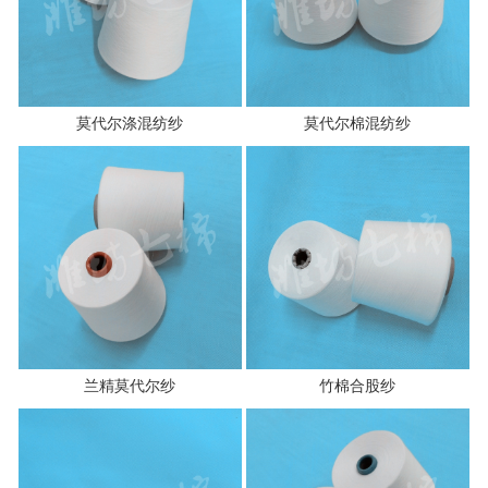
莫代尔涤混纺纱
莫代尔棉混纺纱
兰精莫代尔纱
竹棉合股纱