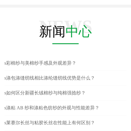
NEWS
新闻
中心
s彩棉纱与美棉纱手感及外观差异？
s涤包涤缝纫线相比涤纶缝纫线优势是什么？
s如何区分新疆长绒棉纱与纯棉强捻纱？
s涤粘 AB 纱和涤粘色纺纱的外观与性能差异？
s莱赛尔长丝与粘胶长丝在性能上有何区别？