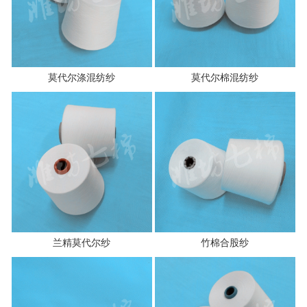
莫代尔涤混纺纱
莫代尔棉混纺纱
兰精莫代尔纱
竹棉合股纱