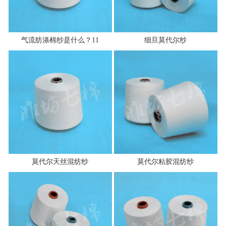
气流纺涤棉纱是什么？11
细旦莫代尔纱
莫代尔天丝混纺纱
莫代尔粘胶混纺纱