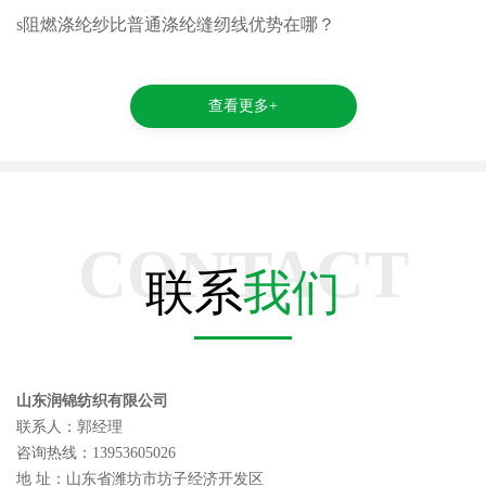
s阻燃涤纶纱比普通涤纶缝纫线优势在哪？
查看更多+
CONTACT
联系
我们
山东润锦纺织有限公司
联系人：郭经理
咨询热线：13953605026
地 址：山东省潍坊市坊子经济开发区