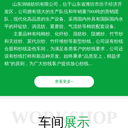
山东润锦纺织有限公司，位于山东省潍坊市坊子经济开
发区，公司拥有强大的生产队伍和年销量7000吨的营销团
队，现代化高品质的生产设备。采用国内外具有国际国内水
平的环锭纺、涡流纺、紧赛纺、气流纺等棉纺配套设备。
主要品种有纯棉纱、化纤纱、混纺纱、阻燃纱、竹节纱
和天丝纱、莫代尔纱、竹纤维纱等新型纱线，公司设有纱线
合股和纱线染色车间，为满足各类客户的纱线要求，公司还
设有纱线打样和新品种开发。始终秉承“品质至上，精益求
精”的原则，为广大纱线客户提供放心纱线...
查看更多+
WORKSHOP
车间
展示