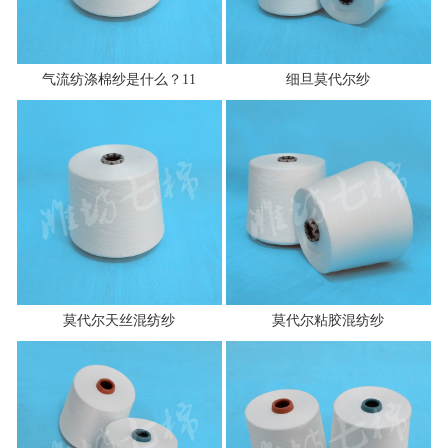
气流纺涤棉纱是什么？11
细旦莫代尔纱
莫代尔天丝混纺纱
莫代尔粘胶混纺纱