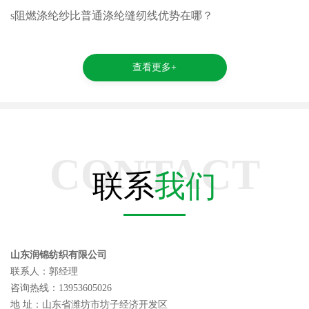
s阻燃涤纶纱比普通涤纶缝纫线优势在哪？
查看更多+
CONTACT
联系
我们
山东润锦纺织有限公司
联系人：郭经理
咨询热线：13953605026
地 址：山东省潍坊市坊子经济开发区