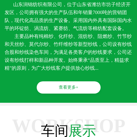
山东润锦纺织有限公司，位于山东省潍坊市坊子经济开
发区，公司拥有强大的生产队伍和年销量7000吨的营销团
队，现代化高品质的生产设备。采用国内外具有国际国内水
平的环锭纺、涡流纺、紧赛纺、气流纺等棉纺配套设备。
主要品种有纯棉纱、化纤纱、混纺纱、阻燃纱、竹节纱
和天丝纱、莫代尔纱、竹纤维纱等新型纱线，公司设有纱线
合股和纱线染色车间，为满足各类客户的纱线要求，公司还
设有纱线打样和新品种开发。始终秉承“品质至上，精益求
精”的原则，为广大纱线客户提供放心纱线...
查看更多+
WORKSHOP
车间
展示