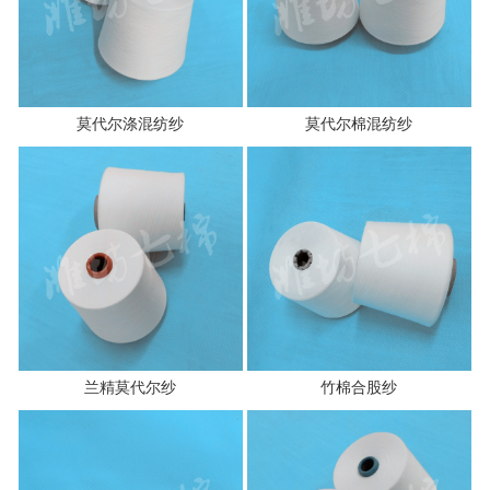
莫代尔涤混纺纱
莫代尔棉混纺纱
兰精莫代尔纱
竹棉合股纱