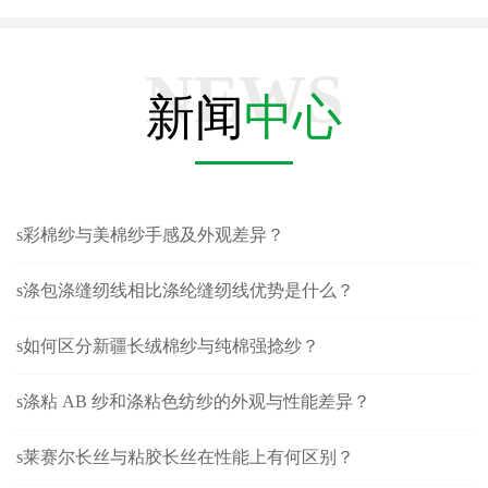
NEWS
新闻
中心
s彩棉纱与美棉纱手感及外观差异？
s涤包涤缝纫线相比涤纶缝纫线优势是什么？
s如何区分新疆长绒棉纱与纯棉强捻纱？
s涤粘 AB 纱和涤粘色纺纱的外观与性能差异？
s莱赛尔长丝与粘胶长丝在性能上有何区别？